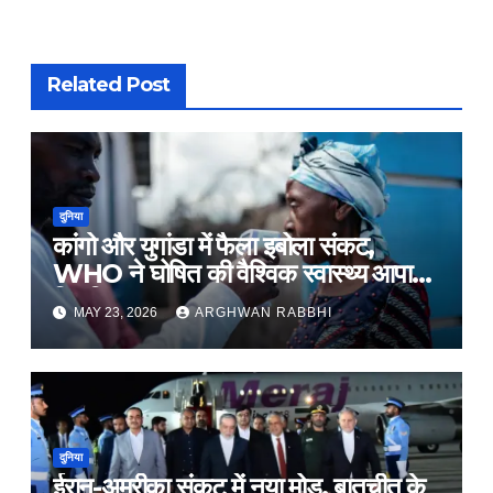
Related Post
दुनिया
कांगो और युगांडा में फैला इबोला संकट,
WHO ने घोषित की वैश्विक स्वास्थ्य आपात
स्थिति
MAY 23, 2026
ARGHWAN RABBHI
दुनिया
ईरान-अमरीका संकट में नया मोड़, बातचीत के