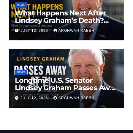
NEWS
What Happens Next After
Lindsey Graham’s Death?
South Carolina Senate Seat
JULY 12, 2026
ARGHWAN RABBHI
Faces Special Election
NEWS
Longtime U.S. Senator
Lindsey Graham Passes Away
at 71
JULY 12, 2026
ARGHWAN RABBHI