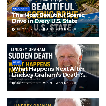
GEOGRAPHY
The Most Beautiful Scenic
Drive in Every U.S. State
JULY 13, 2026
ARGHWAN RABBHI
NEWS
What Happens Next After
Lindsey Graham’s Death?
South Carolina Senate Seat
JULY 12, 2026
ARGHWAN RABBHI
Faces Special Election