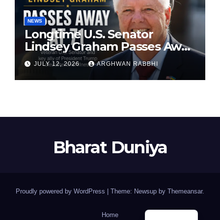
NEWS
Longtime U.S. Senator
Lindsey Graham Passes Away
at 71
JULY 12, 2026
ARGHWAN RABBHI
Bharat Duniya
Proudly powered by WordPress
|
Theme: Newsup by
Themeansar
.
Home