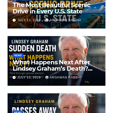
The Most Beautiful Scenic
Drive in Every U.S. State
JULY 13, 2026
ARGHWAN RABBHI
NEWS
What Happens Next After
Lindsey Graham’s Death?
South Carolina Senate Seat
JULY 12, 2026
ARGHWAN RABBHI
Faces Special Election
NEWS