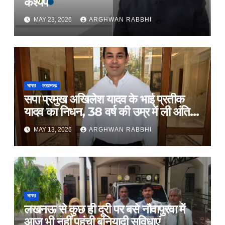
कश्यप
MAY 23, 2026
ARGHWAN RABBHI
भारत
लखनऊ
सपा प्रमुख अखिलेश यादव के भाई प्रतीक
यादव का निधन, 38 वर्ष की उम्र में ली अंतिम
सांस
MAY 13, 2026
ARGHWAN RABBHI
भारत
लखनऊ से कुछ ही दूरी पर बसे नौवापुरवा में
आज भी नहीं पहुंची बुनियादी सुविधाएं