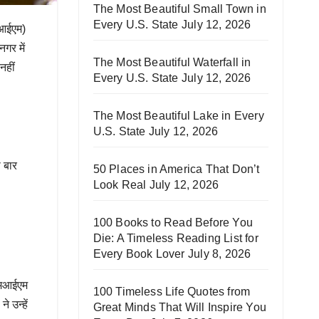
The Most Beautiful Small Town in
Every U.S. State
July 12, 2026
मआईएम)
गर में
The Most Beautiful Waterfall in
नहीं
Every U.S. State
July 12, 2026
The Most Beautiful Lake in Every
U.S. State
July 12, 2026
 बार
50 Places in America That Don’t
Look Real
July 12, 2026
100 Books to Read Before You
Die: A Timeless Reading List for
Every Book Lover
July 8, 2026
ईएमआईएम
100 Timeless Life Quotes from
े उन्हें
Great Minds That Will Inspire You