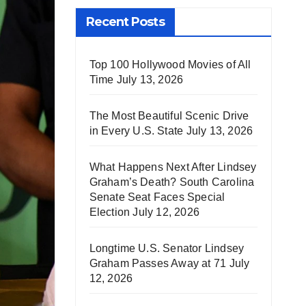
Recent Posts
Top 100 Hollywood Movies of All
Time
July 13, 2026
The Most Beautiful Scenic Drive
in Every U.S. State
July 13, 2026
What Happens Next After Lindsey
Graham’s Death? South Carolina
Senate Seat Faces Special
Election
July 12, 2026
Longtime U.S. Senator Lindsey
Graham Passes Away at 71
July
12, 2026