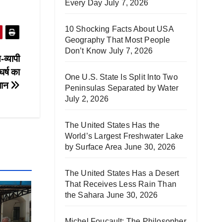
Every Day
July 7, 2026
10 Shocking Facts About USA
Geography That Most People
Don’t Know
July 7, 2026
-व्यापी
र्ष का
One U.S. State Is Split Into Two
लान
Peninsulas Separated by Water
July 2, 2026
The United States Has the
World’s Largest Freshwater Lake
by Surface Area
June 30, 2026
The United States Has a Desert
That Receives Less Rain Than
the Sahara
June 30, 2026
Michel Foucault: The Philosopher