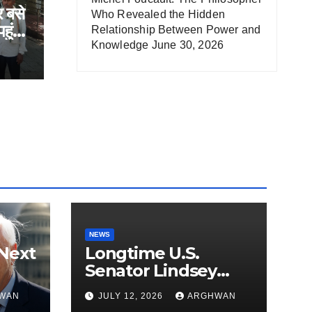
 बसे
Who Revealed the Hidden
हुंची
Relationship Between Power and
Knowledge
June 30, 2026
NEWS
Next
Longtime U.S.
Senator Lindsey
?
Graham Passes
WAN
JULY 12, 2026
ARGHWAN
Away at 71