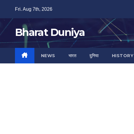
Skip
Fri. Aug 7th, 2026
to
content
Bharat Duniya
NEWS
भारत
दुनिया
HISTORY