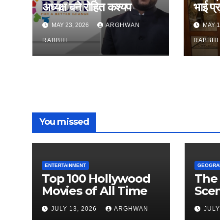
अध्यक्ष बने रोहित कश्यप
भाई प्
38 वर्ष
MAY 23, 2026
ARGHWAN
MAY 1
सांस
RABBHI
RABBHI
You missed
ENTERTAINMENT
GEOGRA
Top 100 Hollywood
The 
Movies of All Time
Scen
Ever
JULY 13, 2026
ARGHWAN
JULY