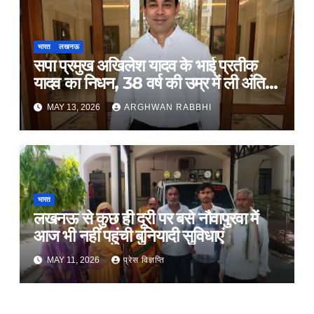
भारत
लखनऊ
सपा प्रमुख अखिलेश यादव के भाई प्रतीक
यादव का निधन, 38 वर्ष की उम्र में ली अंतिम
सांस
MAY 13, 2026
ARGHWAN RABBHI
भारत
लखनऊ से कुछ ही दूरी पर बसे नौवापुरवा में
आज भी नहीं पहुंची बुनियादी सुविधाएं
MAY 11, 2026
प्रेस विज्ञप्ति