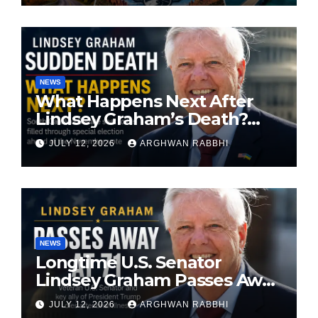
NEWS
What Happens Next After
Lindsey Graham’s Death?
South Carolina Senate Seat
JULY 12, 2026
ARGHWAN RABBHI
Faces Special Election
NEWS
Longtime U.S. Senator
Lindsey Graham Passes Away
at 71
JULY 12, 2026
ARGHWAN RABBHI