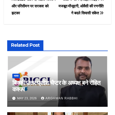
navigation
और परिसीमन पर सरकार को
मजबूत मौजूदगी, ओवैसी की रणनीति
झटका
ने बदले सियासी संकेत
Related Post
भारत
बिक्की उत्तर प्रदेश चैप्टर के अध्यक्ष बने रोहित
कश्यप
MAY 23, 2026
ARGHWAN RABBHI