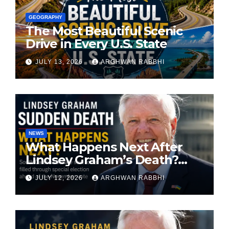
GEOGRAPHY
The Most Beautiful Scenic
Drive in Every U.S. State
JULY 13, 2026
ARGHWAN RABBHI
NEWS
What Happens Next After
Lindsey Graham’s Death?
South Carolina Senate Seat
JULY 12, 2026
ARGHWAN RABBHI
Faces Special Election