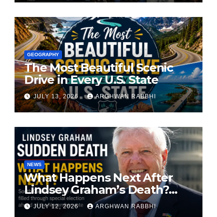
GEOGRAPHY
The Most Beautiful Scenic
Drive in Every U.S. State
JULY 13, 2026
ARGHWAN RABBHI
NEWS
What Happens Next After
Lindsey Graham’s Death?
South Carolina Senate Seat
JULY 12, 2026
ARGHWAN RABBHI
Faces Special Election