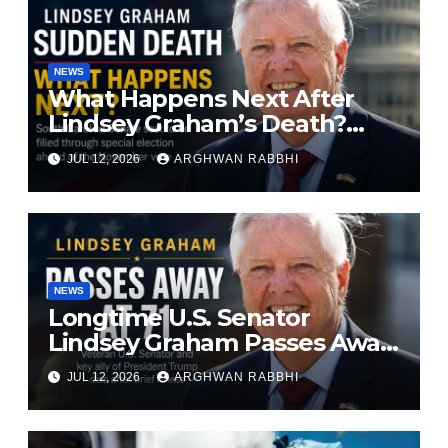
NEWS
What Happens Next After
Lindsey Graham’s Death?
South Carolina Senate Seat
JUL 12, 2026
ARGHWAN RABBHI
Faces Special Election
NEWS
Longtime U.S. Senator
Lindsey Graham Passes Away
at 71
JUL 12, 2026
ARGHWAN RABBHI