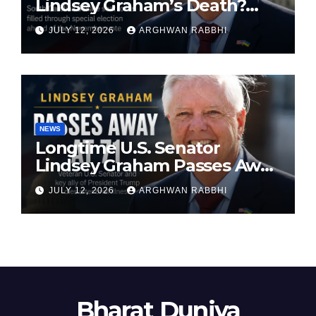
Lindsey Graham’s Death?
South Carolina Senate Seat
JULY 12, 2026
ARGHWAN RABBHI
Faces Special Election
NEWS
Longtime U.S. Senator
Lindsey Graham Passes Away
at 71
JULY 12, 2026
ARGHWAN RABBHI
Bharat Duniya