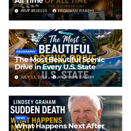
All Time
JULY 13, 2026
ARGHWAN RABBHI
GEOGRAPHY
The Most Beautiful Scenic
Drive in Every U.S. State
JULY 13, 2026
ARGHWAN RABBHI
NEWS
What Happens Next After