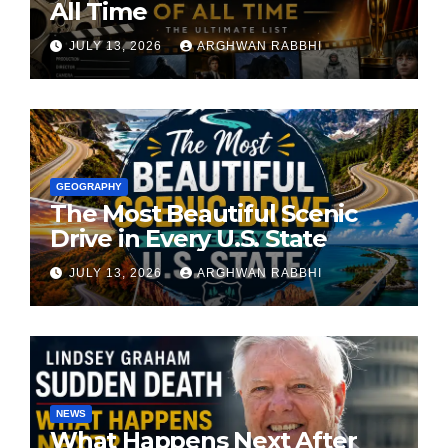
All Time
JULY 13, 2026
ARGHWAN RABBHI
GEOGRAPHY
The Most Beautiful Scenic
Drive in Every U.S. State
JULY 13, 2026
ARGHWAN RABBHI
NEWS
What Happens Next After