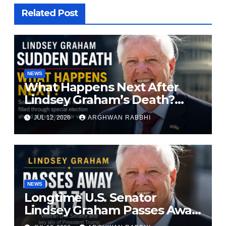
Related Post
NEWS
What Happens Next After
Lindsey Graham’s Death?
South Carolina Senate Seat
JUL 12, 2026
ARGHWAN RABBHI
Faces Special Election
NEWS
Longtime U.S. Senator
Lindsey Graham Passes Away
at 71