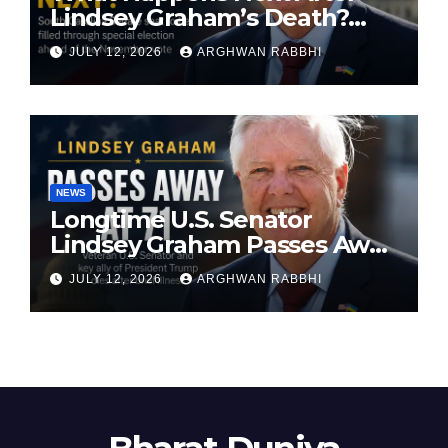
Lindsey Graham’s Death?
South Carolina Senate Seat
JULY 12, 2026
ARGHWAN RABBHI
Faces Special Election
NEWS
Longtime U.S. Senator
Lindsey Graham Passes Away
at 71
JULY 12, 2026
ARGHWAN RABBHI